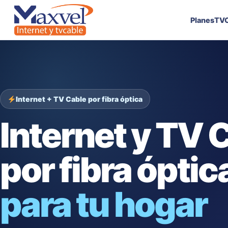
Planes
TVC
Internet + TV Cable por fibra óptica
Internet y TV 
por fibra óptic
para tu hogar