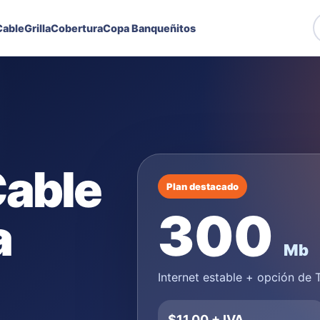
able
Grilla
Cobertura
Copa Banqueñitos
Cable
Plan destacado
300
a
Mb
Internet estable + opción de
$11,00 + IVA