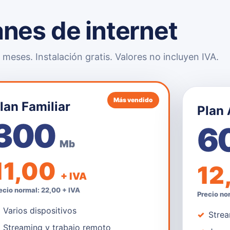
anes de internet
meses. Instalación gratis. Valores no incluyen IVA.
Más vendido
lan Familiar
Plan
300
6
Mb
11,00
12
+ IVA
ecio normal: 22,00 + IVA
Precio no
Varios dispositivos
Strea
Streaming y trabajo remoto