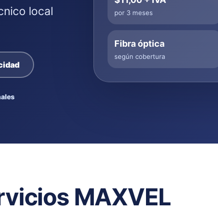
cnico local
por 3 meses
Fibra óptica
según cobertura
cidad
ales
rvicios MAXVEL