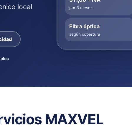
cnico local
por 3 meses
Fibra óptica
según cobertura
cidad
ales
rvicios MAXVEL