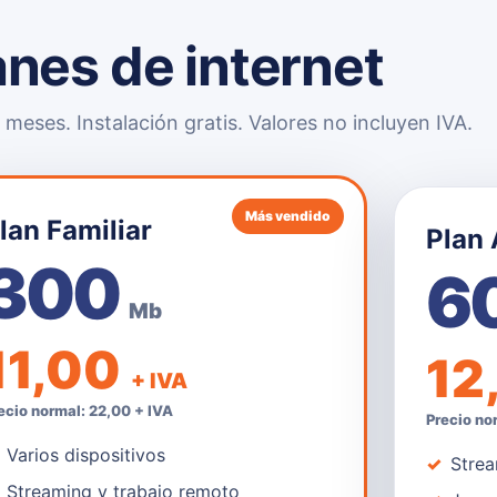
anes de internet
meses. Instalación gratis. Valores no incluyen IVA.
Más vendido
lan Familiar
Plan
300
6
Mb
11,00
12
+ IVA
ecio normal: 22,00 + IVA
Precio no
Varios dispositivos
Strea
Streaming y trabajo remoto