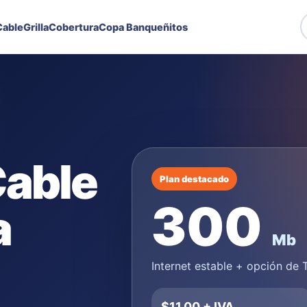
able
Grilla
Cobertura
Copa Banqueñitos
Cable
Plan destacado
300
a
Mb
Internet estable + opción de
$11,00 + IVA