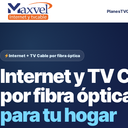
Planes
TVC
Internet + TV Cable por fibra óptica
Internet y TV 
por fibra óptic
para tu hogar