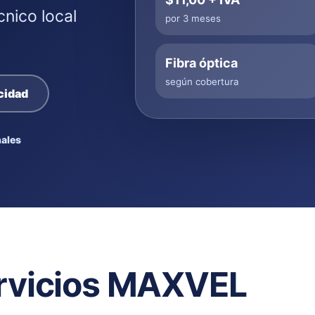
cnico local
por 3 meses
Fibra óptica
según cobertura
cidad
ales
rvicios MAXVEL