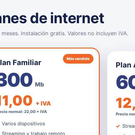
anes de internet
meses. Instalación gratis. Valores no incluyen IVA.
Más vendido
lan Familiar
Plan
300
6
Mb
11,00
12
+ IVA
ecio normal: 22,00 + IVA
Precio no
Varios dispositivos
Strea
Streaming y trabajo remoto