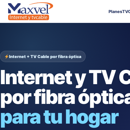
Planes
TVC
Internet + TV Cable por fibra óptica
Internet y TV 
por fibra óptic
para tu hogar