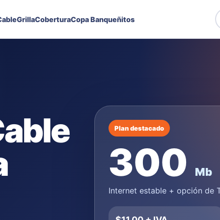
able
Grilla
Cobertura
Copa Banqueñitos
Cable
Plan destacado
300
a
Mb
Internet estable + opción de
$11,00 + IVA