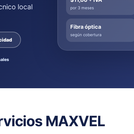
cnico local
por 3 meses
Fibra óptica
según cobertura
cidad
ales
rvicios MAXVEL