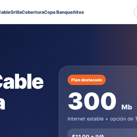
able
Grilla
Cobertura
Copa Banqueñitos
Cable
Plan destacado
300
a
Mb
Internet estable + opción de
$11,00 + IVA