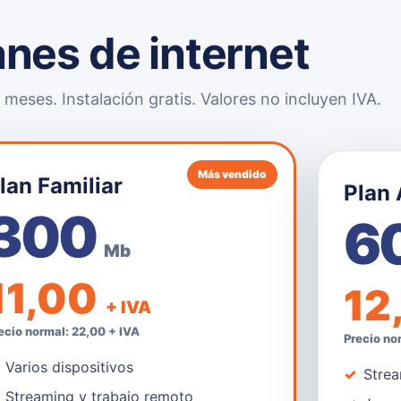
anes de internet
meses. Instalación gratis. Valores no incluyen IVA.
Más vendido
lan Familiar
Plan
300
6
Mb
11,00
12
+ IVA
ecio normal: 22,00 + IVA
Precio no
Varios dispositivos
Strea
Streaming y trabajo remoto