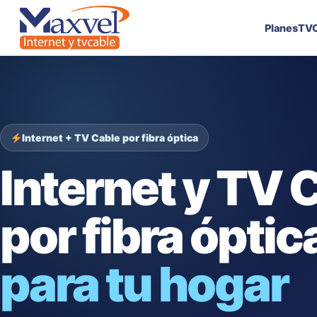
Planes
TVC
Internet + TV Cable por fibra óptica
Internet y TV 
por fibra óptic
para tu hogar