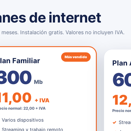
anes de internet
meses. Instalación gratis. Valores no incluyen IVA.
Más vendido
lan Familiar
Plan
300
6
Mb
11,00
12
+ IVA
ecio normal: 22,00 + IVA
Precio no
Varios dispositivos
Strea
Streaming y trabajo remoto