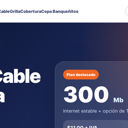
able
Grilla
Cobertura
Copa Banqueñitos
Cable
Plan destacado
300
a
Mb
Internet estable + opción de
$11,00 + IVA