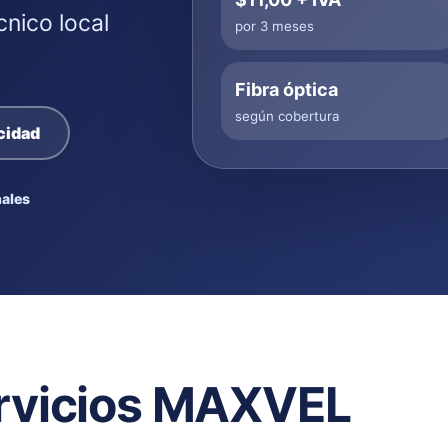
cnico local
por 3 meses
Fibra óptica
según cobertura
cidad
ales
rvicios MAXVEL