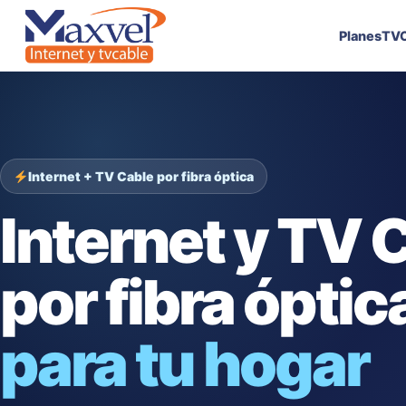
Planes
TVC
Internet + TV Cable por fibra óptica
Internet y TV 
por fibra óptic
para tu hogar